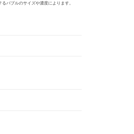
するバブルのサイズや濃度によります。
。