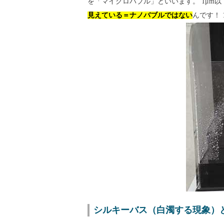
を「マイクロバブル」といいます。 1μm
見えている＝ナノバブルではない
んです！
シルキーバス（白濁する現象）