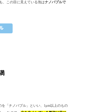
も、この目に見えている泡は
ナノバブルで
のを「ナノバブル」といい、1μm以上のもの