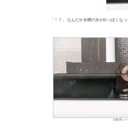
「！？」 なんだか水槽の水が白っぽくなっ
比較用シャ